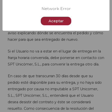
realizan en días laborables.
Network Error
Si resultara imposible efectuar la entrega del pedido
por ausencia del Usuario, el pedido podría ser devuelto
Aceptar
al almacén. No obstante, el transportista dejaría un
aviso explicando dónde se encuentra el pedido y cómo
hacer para que sea entregado de nuevo.
Si el Usuario no va a estar en el lugar de entrega en la
franja horaria convenida, debe ponerse en contacto con
SPT Unicómer, S.L., para convenir la entrega otro día.
En caso de que transcurran 30 días desde que su
pedido esté disponible para su entrega, y no haya sido
entregado por causa no imputable a SPT Unicomer,
S.L., SPT Unicómer, S.L., entenderá que el Usuario
desea desistir del contrato y éste se considerará
resuelto. Como consecuencia de la resolución del