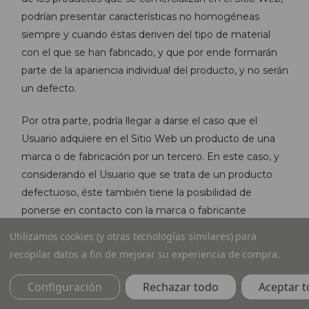
podrían presentar características no homogéneas
siempre y cuando éstas deriven del tipo de material
con el que se han fabricado, y que por ende formarán
parte de la apariencia individual del producto, y no serán
un defecto.
Por otra parte, podría llegar a darse el caso que el
Usuario adquiere en el Sitio Web un producto de una
marca o de fabricación por un tercero. En este caso, y
considerando el Usuario que se trata de un producto
defectuoso, éste también tiene la posibilidad de
ponerse en contacto con la marca o fabricante
responsable del producto para averiguar cómo ejercer
Utilizamos cookies (y otras tecnologías similares) para
su derecho de garantía legal directamente frente a los
recopilar datos a fin de mejorar su experiencia de compra.
mismos durante los dos años siguientes a la entrega
de dichos productos. Para ello, el Usuario debe haber
Configuración
Rechazar todo
Aceptar t
conservado toda la información en relación con la