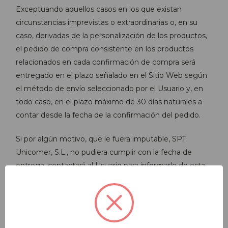
Exceptuando aquellos casos en los que existan
circunstancias imprevistas o extraordinarias o, en su
caso, derivadas de la personalización de los productos,
el pedido de compra consistente en los productos
relacionados en cada confirmación de compra será
entregado en el plazo señalado en el Sitio Web según
el método de envío seleccionado por el Usuario y, en
todo caso, en el plazo máximo de 30 días naturales a
contar desde la fecha de la confirmación del pedido.
Si por algún motivo, que le fuera imputable, SPT
Unicomer, S.L., no pudiera cumplir con la fecha de
entrega, contactará al Usuario para informarle de esta
circunstancia y, éste podrá elegir seguir adelante con la
compra, estableciendo una nueva fecha de entrega o
bien anular el pedido con el reembolso total del precio
pagado. En cualquier caso, las entregas a domicilio se