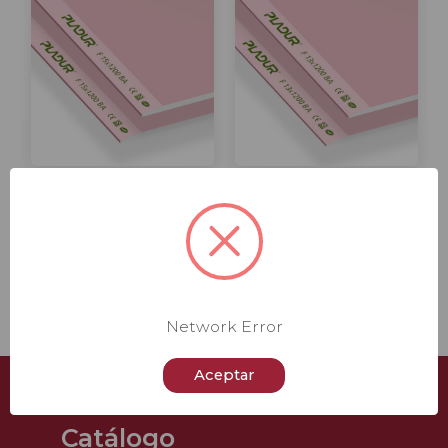
Placa Pladur F 15
Placa Pladur F 13
24,18 € - 29,02 €
19,95 € - 23,93 €
con
con
IVA
IVA
Comparar
Comparar
Network Error
Aceptar
Catálogo