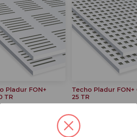
o Pladur FON+
Techo Pladur FON+ 
0 TR
25 TR
€
48,70 €
con IVA
con IVA
parar
Comparar