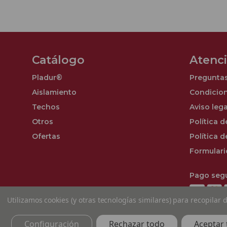
Catálogo
Atenci
Pladur®
Preguntas
Aislamiento
Condicio
Techos
Aviso lega
Otros
Política d
Ofertas
Política 
Formulari
Pago segu
Utilizamos cookies (y otras tecnologías similares) para recopilar
Configuración
Rechazar todo
Aceptar 
© Spt Unicomer, S.L. Todos los derechos reservados 202