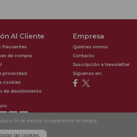
ón Al Cliente
Empresa
 frecuentes
Quiénes somos
nes de compra
Contacto
l
Suscripción a Newsletter
e privacidad
Síguenos en:
de cookies
o de desistimiento
ro:
 datos a fin de mejorar su experiencia de compra.
todas las cookies
6