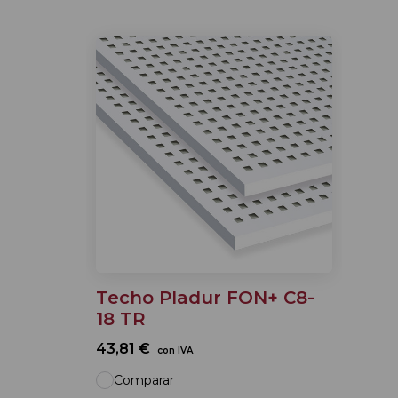
Techo Pladur FON+ C8-
18 TR
43,81 €
con IVA
Comparar