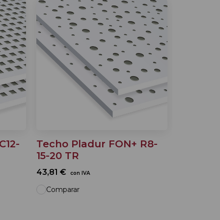
C12-
Techo Pladur FON+ R8-
15-20 TR
43,81 €
con IVA
Comparar