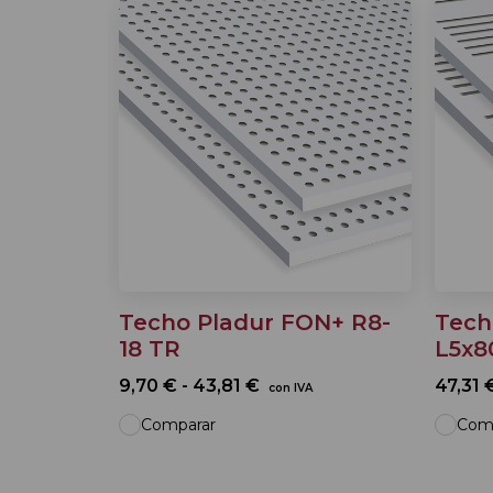
Techo Pladur FON+ R8-
Tech
18 TR
L5x8
9,70 € - 43,81 €
47,31 
con IVA
Comparar
Com