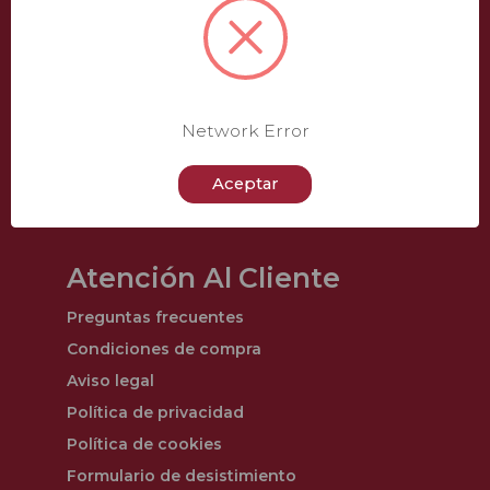
Catálogo
Pladur®
Aislamiento
Techos
Network Error
Otros
Aceptar
Ofertas
Atención Al Cliente
Preguntas frecuentes
Condiciones de compra
Aviso legal
Política de privacidad
Política de cookies
Formulario de desistimiento